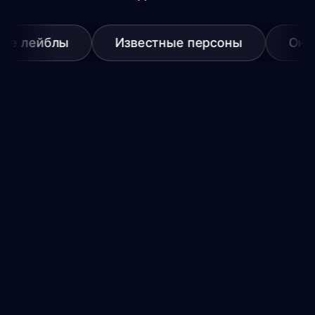
е лейблы
Известные персоны
Онлай